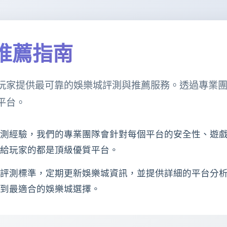
推薦指南
玩家提供最可靠的娛樂城評測與推薦服務。透過專業
平台。
測經驗，我們的專業團隊會針對每個平台的安全性、遊
給玩家的都是頂級優質平台。
評測標準，定期更新娛樂城資訊，並提供詳細的平台分
到最適合的娛樂城選擇。