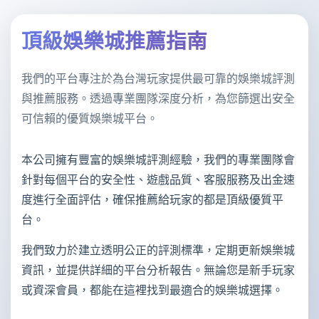
頂級娛樂城推薦指南
我們的平台專注於為台灣玩家提供最可靠的娛樂城評測
與推薦服務。透過專業團隊深度分析，為您篩選出安全
可信賴的優質娛樂城平台。
本公司擁有豐富的娛樂城評測經驗，我們的專業團隊會
針對每個平台的安全性、遊戲品質、客服服務及出金速
度進行全面評估，確保推薦給玩家的都是頂級優質平
台。
我們致力於建立透明公正的評測標準，定期更新娛樂城
資訊，並提供詳細的平台分析報告。無論您是新手玩家
或資深會員，都能在這裡找到最適合的娛樂城選擇。