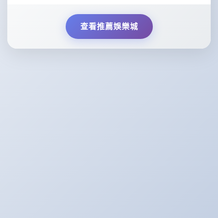
查看推薦娛樂城