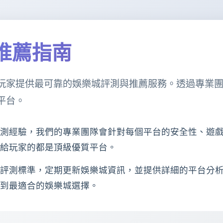
推薦指南
玩家提供最可靠的娛樂城評測與推薦服務。透過專業
平台。
測經驗，我們的專業團隊會針對每個平台的安全性、遊
給玩家的都是頂級優質平台。
評測標準，定期更新娛樂城資訊，並提供詳細的平台分
到最適合的娛樂城選擇。