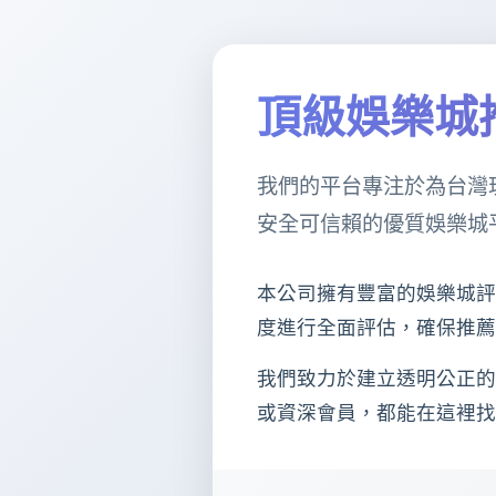
頂級娛樂城
我們的平台專注於為台灣
安全可信賴的優質娛樂城
本公司擁有豐富的娛樂城評
度進行全面評估，確保推薦
我們致力於建立透明公正的
或資深會員，都能在這裡找