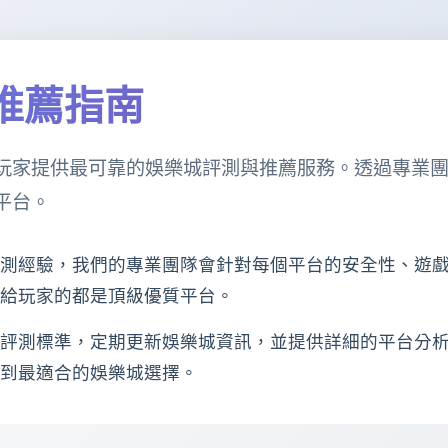
推薦指南
玩家提供最可靠的娛樂城評測與推薦服務。透過專業
平台。
測經驗，我們的專業團隊會針對每個平台的安全性、遊
給玩家的都是頂級優質平台。
評測標準，定期更新娛樂城資訊，並提供詳細的平台分
到最適合的娛樂城選擇。