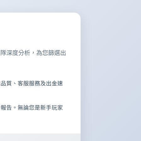
團隊深度分析，為您篩選出
戲品質、客服服務及出金速
析報告。無論您是新手玩家