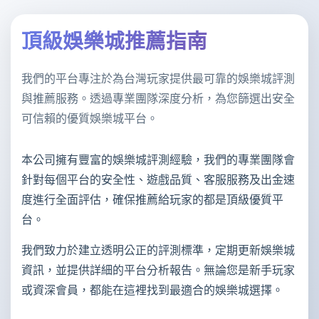
頂級娛樂城推薦指南
我們的平台專注於為台灣玩家提供最可靠的娛樂城評測
與推薦服務。透過專業團隊深度分析，為您篩選出安全
可信賴的優質娛樂城平台。
本公司擁有豐富的娛樂城評測經驗，我們的專業團隊會
針對每個平台的安全性、遊戲品質、客服服務及出金速
度進行全面評估，確保推薦給玩家的都是頂級優質平
台。
我們致力於建立透明公正的評測標準，定期更新娛樂城
資訊，並提供詳細的平台分析報告。無論您是新手玩家
或資深會員，都能在這裡找到最適合的娛樂城選擇。