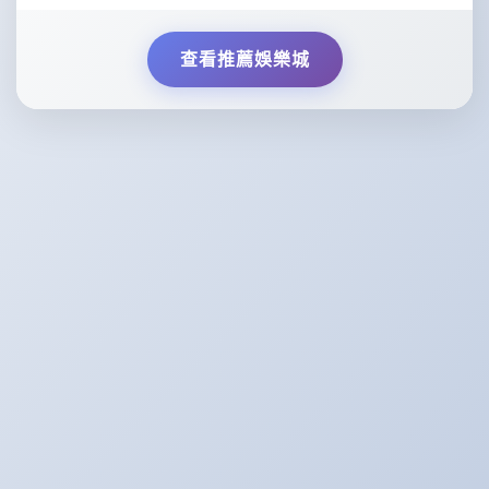
查看推薦娛樂城