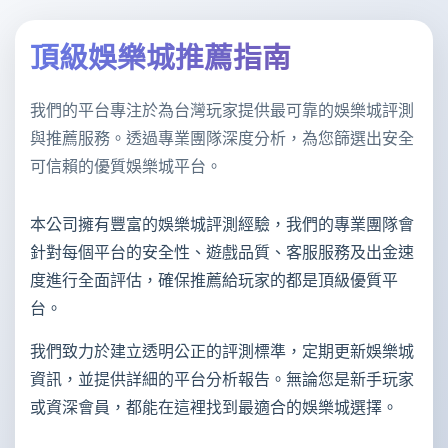
頂級娛樂城推薦指南
我們的平台專注於為台灣玩家提供最可靠的娛樂城評測
與推薦服務。透過專業團隊深度分析，為您篩選出安全
可信賴的優質娛樂城平台。
本公司擁有豐富的娛樂城評測經驗，我們的專業團隊會
針對每個平台的安全性、遊戲品質、客服服務及出金速
度進行全面評估，確保推薦給玩家的都是頂級優質平
台。
我們致力於建立透明公正的評測標準，定期更新娛樂城
資訊，並提供詳細的平台分析報告。無論您是新手玩家
或資深會員，都能在這裡找到最適合的娛樂城選擇。