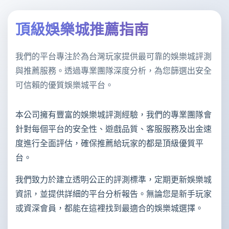
頂級娛樂城推薦指南
我們的平台專注於為台灣玩家提供最可靠的娛樂城評測
與推薦服務。透過專業團隊深度分析，為您篩選出安全
可信賴的優質娛樂城平台。
本公司擁有豐富的娛樂城評測經驗，我們的專業團隊會
針對每個平台的安全性、遊戲品質、客服服務及出金速
度進行全面評估，確保推薦給玩家的都是頂級優質平
台。
我們致力於建立透明公正的評測標準，定期更新娛樂城
資訊，並提供詳細的平台分析報告。無論您是新手玩家
或資深會員，都能在這裡找到最適合的娛樂城選擇。