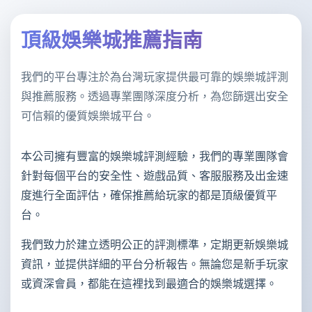
頂級娛樂城推薦指南
我們的平台專注於為台灣玩家提供最可靠的娛樂城評測
與推薦服務。透過專業團隊深度分析，為您篩選出安全
可信賴的優質娛樂城平台。
本公司擁有豐富的娛樂城評測經驗，我們的專業團隊會
針對每個平台的安全性、遊戲品質、客服服務及出金速
度進行全面評估，確保推薦給玩家的都是頂級優質平
台。
我們致力於建立透明公正的評測標準，定期更新娛樂城
資訊，並提供詳細的平台分析報告。無論您是新手玩家
或資深會員，都能在這裡找到最適合的娛樂城選擇。