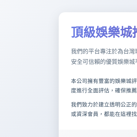
頂級娛樂城
我們的平台專注於為台灣
安全可信賴的優質娛樂城
本公司擁有豐富的娛樂城評
度進行全面評估，確保推薦
我們致力於建立透明公正的
或資深會員，都能在這裡找