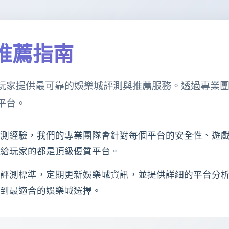
推薦指南
玩家提供最可靠的娛樂城評測與推薦服務。透過專業
平台。
測經驗，我們的專業團隊會針對每個平台的安全性、遊
給玩家的都是頂級優質平台。
評測標準，定期更新娛樂城資訊，並提供詳細的平台分
到最適合的娛樂城選擇。