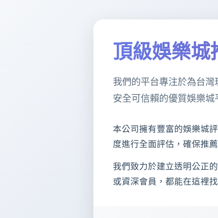
頂級娛樂城
我們的平台專注於為台灣
安全可信賴的優質娛樂城
本公司擁有豐富的娛樂城評
度進行全面評估，確保推薦
我們致力於建立透明公正的
或資深會員，都能在這裡找