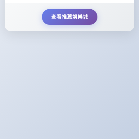
查看推薦娛樂城