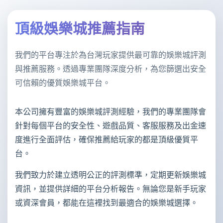
頂級娛樂城推薦指南
我們的平台專注於為台灣玩家提供最可靠的娛樂城評測
與推薦服務。透過專業團隊深度分析，為您篩選出安全
可信賴的優質娛樂城平台。
本公司擁有豐富的娛樂城評測經驗，我們的專業團隊會
針對每個平台的安全性、遊戲品質、客服服務及出金速
度進行全面評估，確保推薦給玩家的都是頂級優質平
台。
我們致力於建立透明公正的評測標準，定期更新娛樂城
資訊，並提供詳細的平台分析報告。無論您是新手玩家
或資深會員，都能在這裡找到最適合的娛樂城選擇。