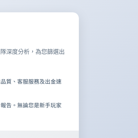
團隊深度分析，為您篩選出
戲品質、客服服務及出金速
析報告。無論您是新手玩家