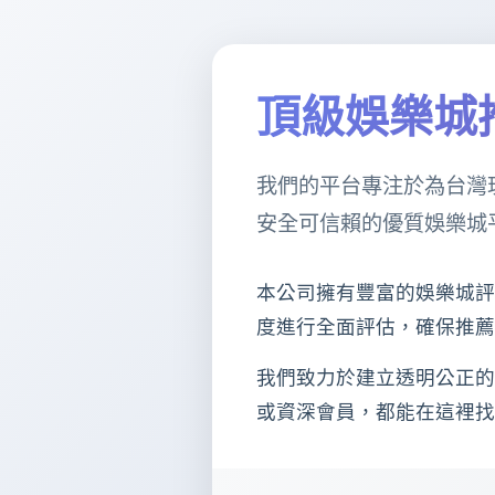
頂級娛樂城
我們的平台專注於為台灣
安全可信賴的優質娛樂城
本公司擁有豐富的娛樂城評
度進行全面評估，確保推薦
我們致力於建立透明公正的
或資深會員，都能在這裡找