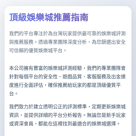
頂級娛樂城推薦指南
我們的平台專注於為台灣玩家提供最可靠的娛樂城評測
與推薦服務。透過專業團隊深度分析，為您篩選出安全
可信賴的優質娛樂城平台。
本公司擁有豐富的娛樂城評測經驗，我們的專業團隊會
針對每個平台的安全性、遊戲品質、客服服務及出金速
度進行全面評估，確保推薦給玩家的都是頂級優質平
台。
我們致力於建立透明公正的評測標準，定期更新娛樂城
資訊，並提供詳細的平台分析報告。無論您是新手玩家
或資深會員，都能在這裡找到最適合的娛樂城選擇。