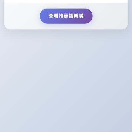
查看推薦娛樂城