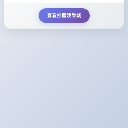
查看推薦娛樂城