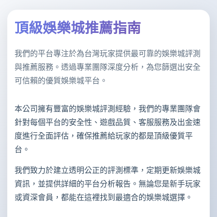
頂級娛樂城推薦指南
我們的平台專注於為台灣玩家提供最可靠的娛樂城評測
與推薦服務。透過專業團隊深度分析，為您篩選出安全
可信賴的優質娛樂城平台。
本公司擁有豐富的娛樂城評測經驗，我們的專業團隊會
針對每個平台的安全性、遊戲品質、客服服務及出金速
度進行全面評估，確保推薦給玩家的都是頂級優質平
台。
我們致力於建立透明公正的評測標準，定期更新娛樂城
資訊，並提供詳細的平台分析報告。無論您是新手玩家
或資深會員，都能在這裡找到最適合的娛樂城選擇。